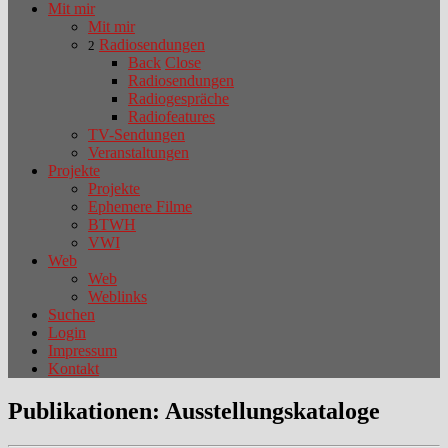
Mit mir
Mit mir
Radiosendungen
2
Back
Close
Radiosendungen
Radiogespräche
Radiofeatures
TV-Sendungen
Veranstaltungen
Projekte
Projekte
Ephemere Filme
BTWH
VWI
Web
Web
Weblinks
Suchen
Login
Impressum
Kontakt
Publikationen: Ausstellungskataloge