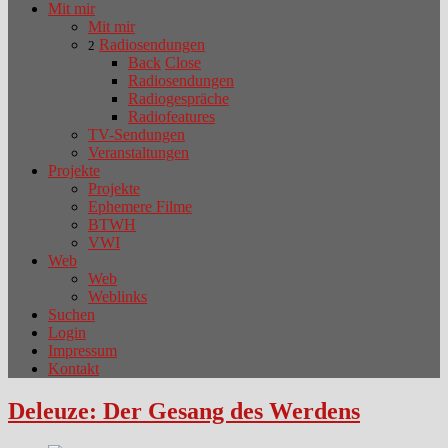
Mit mir
Mit mir
Radiosendungen
2
Back
Close
Radiosendungen
Radiogespräche
Radiofeatures
TV-Sendungen
Veranstaltungen
Projekte
Projekte
Ephemere Filme
BTWH
VWI
Web
Web
Weblinks
Suchen
Login
Impressum
Kontakt
Deleuze: Der Gesang des Werdens