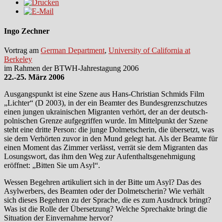
Ingo Zechner
Vortrag am
German Department
,
University of California at
Berkeley
im Rahmen der BTWH-Jahrestagung 2006
22.-25. März 2006
Ausgangspunkt ist eine Szene aus Hans-Christian Schmids Film
„Lichter“ (D 2003), in der ein Beamter des Bundesgrenzschutzes
einen jungen ukrainischen Migranten verhört, der an der deutsch-
polnischen Grenze aufgegriffen wurde. Im Mittelpunkt der Szene
steht eine dritte Person: die junge Dolmetscherin, die übersetzt, was
sie dem Verhörten zuvor in den Mund gelegt hat. Als der Beamte für
einen Moment das Zimmer verlässt, verrät sie dem Migranten das
Losungswort, das ihm den Weg zur Aufenthaltsgenehmigung
eröffnet: „Bitten Sie um Asyl“.
Wessen Begehren artikuliert sich in der Bitte um Asyl? Das des
Asylwerbers, des Beamten oder der Dolmetscherin? Wie verhält
sich dieses Begehren zu der Sprache, die es zum Ausdruck bringt?
Was ist die Rolle der Übersetzung? Welche Sprechakte bringt die
Situation der Einvernahme hervor?