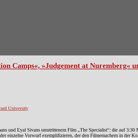
ation Camps«, »Judgement at Nuremberg« un
ard University
ns und Eyal Sivans umstrittenem Film „The Specialist“: die auf 3:30
eder einzelne Vorwurf exemplifizieren, der den Filmemachern in der 