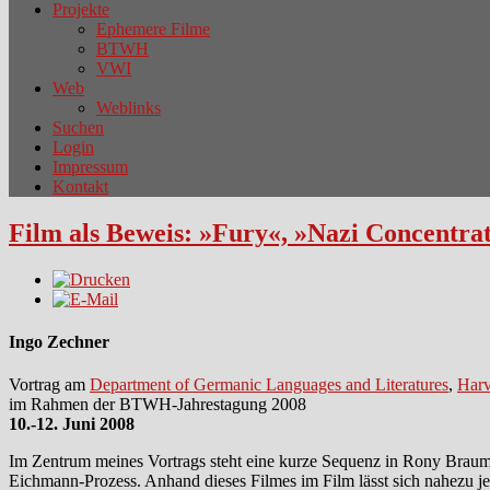
Projekte
Ephemere Filme
BTWH
VWI
Web
Weblinks
Suchen
Login
Impressum
Kontakt
Film als Beweis: »Fury«, »Nazi Concentr
Ingo Zechner
Vortrag am
Department of Germanic Languages and Literatures
,
Harv
im Rahmen der BTWH-Jahrestagung 2008
10.-12. Juni 2008
Im Zentrum meines Vortrags steht eine kurze Sequenz in Rony Brauma
Eichmann-Prozess. Anhand dieses Filmes im Film lässt sich nahezu j